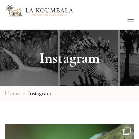
Expérience tropicale Caribéenne
La Koumbala
Instagram
Home
Instagram