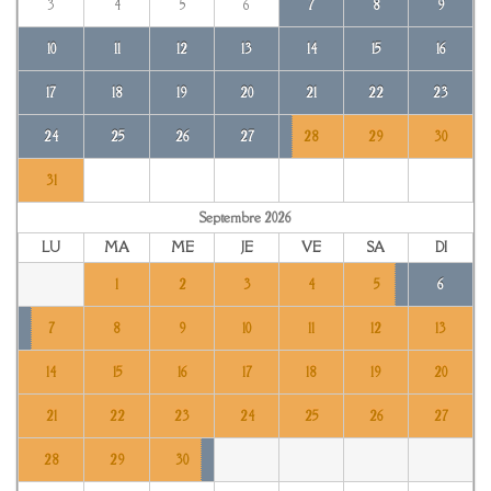
3
4
5
6
7
8
9
10
11
12
13
14
15
16
17
18
19
20
21
22
23
24
25
26
27
28
29
30
31
Septembre
2026
LU
MA
ME
JE
VE
SA
DI
1
2
3
4
5
6
7
8
9
10
11
12
13
14
15
16
17
18
19
20
21
22
23
24
25
26
27
28
29
30