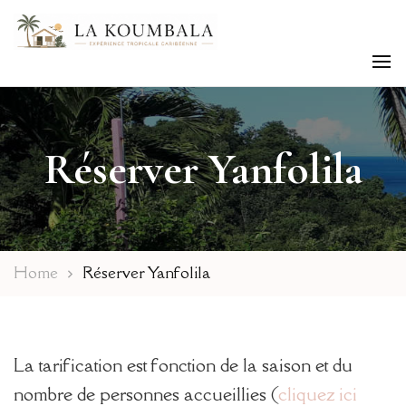
Expérience tropicale Caribéenne
La Koumbala
Réserver Yanfolila
Home
Réserver Yanfolila
La tarification est fonction de la saison et du
nombre de personnes accueillies (
cliquez ici